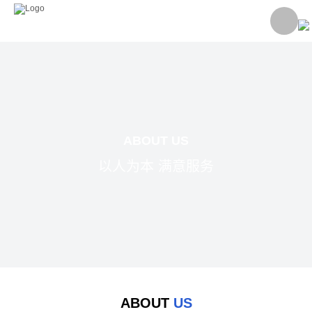
首
页
关
于
产
我
品
产
ABOUT US
们
中
品
合
以人为本 满意服务
心
应
作
服
用
案
务
新
例
与
闻
联
支
中
系
ABOUT
US